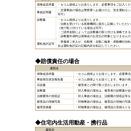
保険金請求書
・セコム損保よりお送りします。必要事項をご記入くだ
・交通事故の場合は警察署へお届けの上、安全運転セン
事故証明書
写可）
診断書
・セコム損保よりお送りします。
・治療を受けている医療機関に提出し記載していただい
（他で取り付けている場合は写可）
・ご請求金額によっては診断書の取り付けを省略できる
・診断書作成料は保険金のお支払の対象となりませんの
・受傷者ご本人が、自動車・自動二輪車・原動機付自転
運転免許証写
合は運転免許証の記載内容を転記してください。
◆賠償責任の場合
書類名
保険金請求書
・セコム損保よりお送りします。必要事項
事故発生状況報告書
・セコム損保よりお送りします。事故の発
示談書
・被害者との間で取り交わしを行います。
診断書
・対人事故の場合は、被害者の診断書が必
治療費等の領収証
・対人事故の場合は、治療費の領収証等を
被害品の現物写真
・対物事故の場合は、被害品の現物の写真
修理見積書
・対物事故の場合は、修理品の見積もりを
◆住宅内生活用動産・携行品
書類名