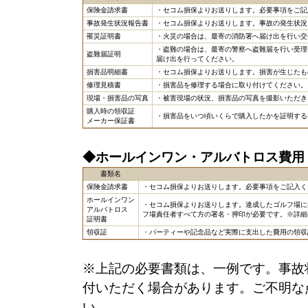
保険金請求書
・セコム損保よりお送りします。必要事項をご記
事故発生状況報告書
・セコム損保よりお送りします。事故の発生状況
罹災証明書
・火災の場合は、最寄の消防署へ届け出を行い交
・盗難の場合は、最寄の警察へ盗難届を行い受理
盗難届証明
届け出を行ってください。
損害品明細書
・セコム損保よりお送りします。損害が生じたも
修理見積書
・損害品を修理する場合に取り付けてください。
現場・損害品の写真
・被害現場の状況、損害品の写真を撮影いただき
購入時の領収証
・損害品をいつ頃いくらで購入したかを証明する
メーカー保証書
◆ホールインワン・アルバトロス費用
書類名
保険金請求書
・セコム損保よりお送りします。必要事項をご記入く
ホールインワン
・セコム損保よりお送りします。達成したゴルフ場に
アルバトロス
フ場責任者すべて方の署名・押印が必要です。※詳細
証明書
領収証
・パーティーや記念品など実際に支出した費用の領収
※上記の必要書類は、一例です。事故
付いただく場合があります。ご不明な
い。