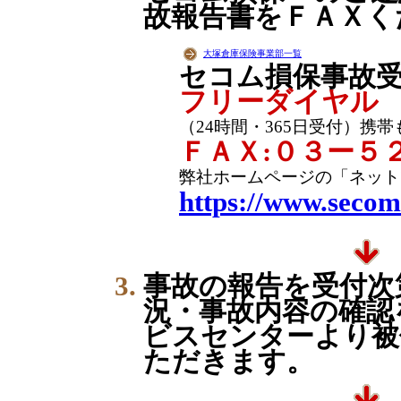
故報告書をＦＡＸく
大塚倉庫保険事業部一覧
セコム損保事故
フリーダイヤル
（24時間・365日受付）携
ＦＡＸ:０３ー５
弊社ホームページの「ネット
https://www.secom
事故の報告を受付次
況・事故内容の確認
ビスセンターより被
ただきます。