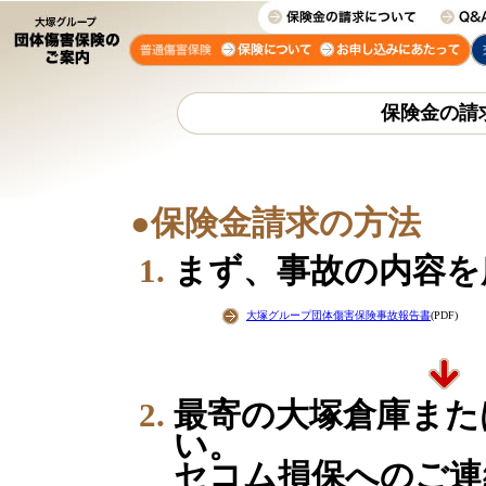
保険金の請
●保険金請求の方法
まず、事故の内容を
大塚グループ団体傷害保険事故報告書
(PDF)
最寄の大塚倉庫また
い。
セコム損保へのご連