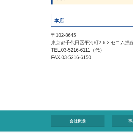
ッ
ダ
情
報
本店
に
移
〒102-8645
動
東京都千代田区平河町2-6-2 セコム損
し
TEL.03-5216-6111（代）
ま
す
FAX.03-5216-6150
。
本
文
に
移
動
し
ま
す
。
会社概要
事
フ
ッ