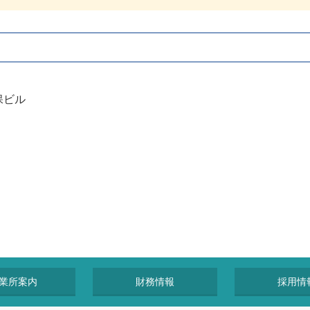
保ビル
業所案内
財務情報
採用情