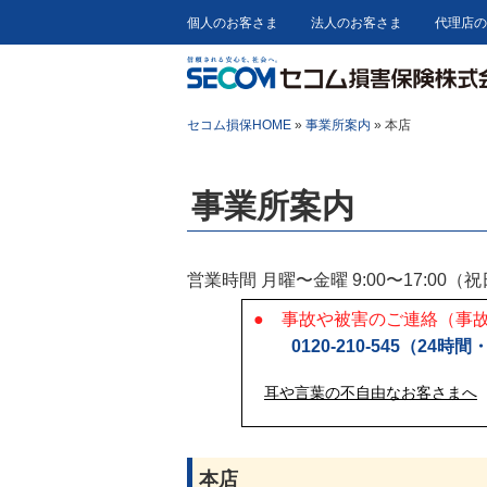
個人のお客さま
法人のお客さま
代理店の
ペ
ペ
こ
こ
ー
ー
こ
こ
ジ
ジ
か
か
の
内
ら
ら
セコム損保HOME
»
事業所案内
» 本店
先
を
ヘ
フ
頭
移
ッ
ッ
に
動
ダ
タ
事業所案内
な
す
情
ー
り
る
報
情
ま
た
に
報
営業時間 月曜〜金曜 9:00〜17:0
す
め
な
に
。
の
り
な
● 事故や被害のご連絡（事
リ
ま
り
0120-210-545（24
ン
す
ま
ク
。
す
耳や言葉の不自由なお客さまへ
で
。
す
。
ヘ
本店