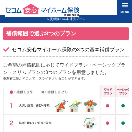
ペ
ペ
こ
こ
ペ
ー
ー
こ
こ
ー
MENU
ジ
ジ
か
か
ジ
火災保険の基本補償プラン
の
内
ら
ら
は
補償範囲で選ぶ3つのプラン
先
を
ヘ
本
こ
頭
移
ッ
文
こ
に
動
ダ
に
ま
セコム安心マイホーム保険の3つの基本補償プラン
な
す
情
な
で
り
る
報
り
に
ご希望の補償範囲に応じてワイドプラン・ベーシックプラ
ま
た
に
ま
な
ン・スリムプランの3つのプランを用意しました。
す
め
な
す
り
※左右に動かすことで、スライドさせることができます。
。
の
り
。
ま
リ
ま
す
ン
す
。
ク
。
で
す
。