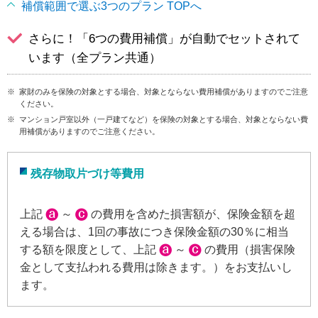
補償範囲で選ぶ3つのプラン TOPへ
ま
す
さらに！「6つの費用補償」が自動でセットされて
。
います（全プラン共通）
フ
ッ
※
家財のみを保険の対象とする場合、対象とならない費用補償がありますのでご注意
タ
ください。
情
※
マンション戸室以外（一戸建てなど）を保険の対象とする場合、対象とならない費
用補償がありますのでご注意ください。
報
に
移
残存物取片づけ等費用
動
し
上記
～
の費用を含めた損害額が、保険金額を超
ま
える場合は、1回の事故につき保険金額の30％に相当
す
する額を限度として、上記
～
の費用（損害保険
。
金として支払われる費用は除きます。）をお支払いし
ます。