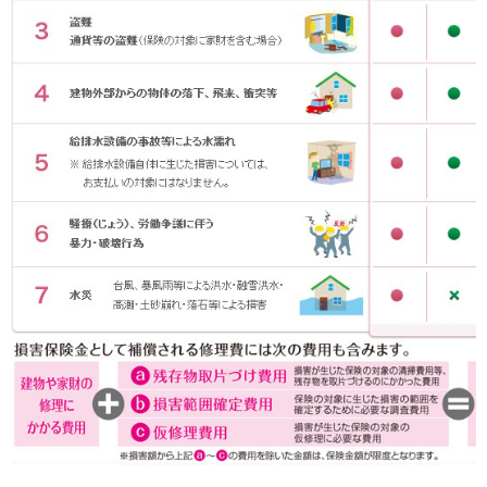
ヘ
ッ
ダ
情
報
に
移
動
し
ま
す
。
本
文
に
移
動
し