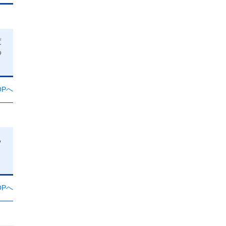
度
わ
Pへ
己
Pへ