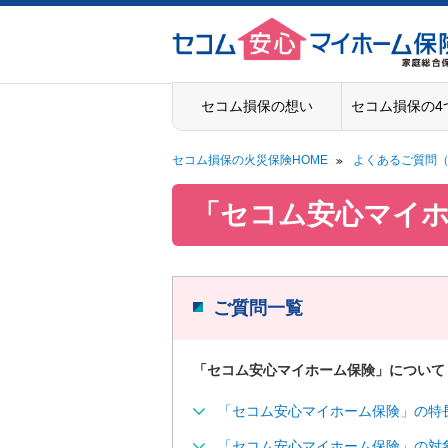
ペ
ペ
こ
こ
こ
ペ
ー
ー
こ
こ
こ
ー
ジ
ジ
か
か
か
ジ
の
内
ら
ら
ら
は
先
を
ヘ
本
フ
こ
セコム損保の想い
セコム損保の4
頭
移
ッ
文
ッ
こ
に
動
ダ
に
タ
ま
な
す
情
な
ー
で
セコム損保の火災保険HOME
よくあるご質問（
り
る
報
り
情
に
ま
た
に
ま
報
な
「セコム安心マイ
す
め
な
す
に
り
。
の
り
。
な
ま
リ
ま
り
す
ン
す
ま
。
ク
。
す
ご質問一覧
で
。
す
。
「セコム安心マイホーム保険」について
ヘ
ッ
「セコム安心マイホーム保険」の特
ダ
「セコム安心マイホーム保険」の対