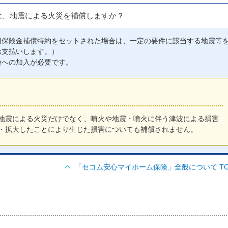
は、地震による火災を補償しますか？
用保険金補償特約をセットされた場合は、一定の要件に該当する地震等
お支払いします。）
険への加入が必要です。
地震による火災だけでなく、噴火や地震・噴火に伴う津波による損害
・拡大したことにより生じた損害についても補償されません。
「セコム安心マイホーム保険」全般について TO