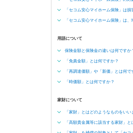
情
報
「セコム安心マイホーム保険」は損
に
移
「セコム安心マイホーム保険」は、
動
し
ま
用語について
す
保険金額と保険金の違いは何ですか
。
本
「免責金額」とは何ですか？
文
に
「再調達価額」や「新価」とは何で
移
「時価額」とは何ですか？
動
し
ま
家財について
す
。
「家財」とはどのようなものをいい
フ
ッ
「高額貴金属等に該当する家財」と
タ
情
「家財」を補償の対象として「セコ