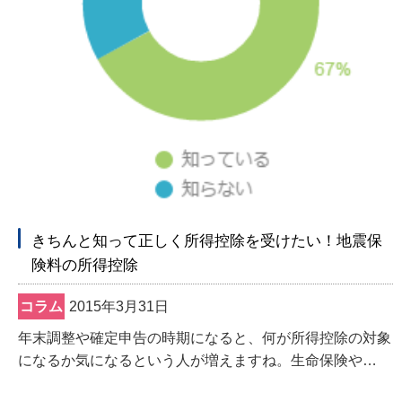
ヘ
ッ
ダ
情
報
に
移
動
し
ま
す
きちんと知って正しく所得控除を受けたい！地震保
。
険料の所得控除
本
文
コラム
2015年3月31日
に
年末調整や確定申告の時期になると、何が所得控除の対象
移
になるか気になるという人が増えますね。生命保険や…
動
し