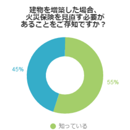
ま
す
。
フ
ッ
タ
情
報
に
移
動
し
ま
す
。