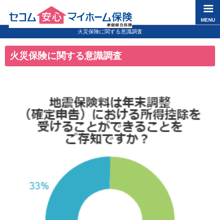
ペ
ペ
こ
こ
ペ
ー
ー
こ
こ
ー
MENU
ジ
ジ
か
か
ジ
火災保険に関する意識調査
の
内
ら
ら
は
火災保険に関する意識調査
先
を
ヘ
本
こ
頭
移
ッ
文
こ
に
動
ダ
に
ま
な
す
情
な
で
り
る
報
り
に
ま
た
に
ま
な
す
め
な
す
り
。
の
り
。
ま
リ
ま
す
ン
す
。
ク
。
で
す
。