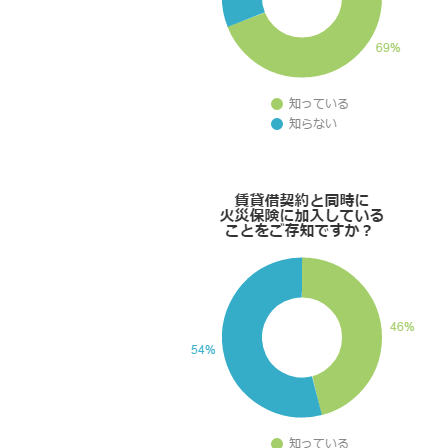
情
報
に
移
動
し
ま
す
。
本
文
に
移
動
し
ま
す
。
フ
ッ
タ
情