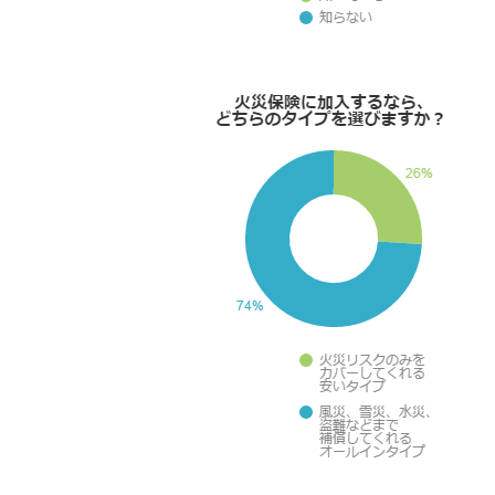
報
に
移
動
し
ま
す
。