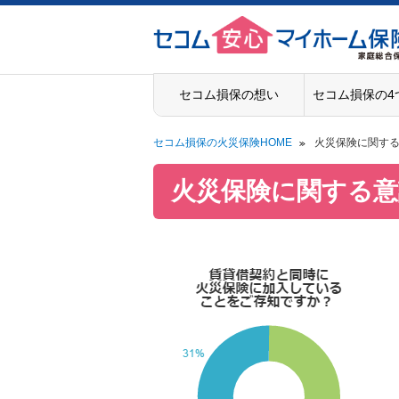
ペ
ペ
こ
こ
こ
ペ
ー
ー
こ
こ
こ
ー
ジ
ジ
か
か
か
ジ
の
内
ら
ら
ら
は
先
を
ヘ
本
フ
こ
セコム損保の想い
セコム損保の4
頭
移
ッ
文
ッ
こ
に
動
ダ
に
タ
ま
な
す
情
な
ー
で
セコム損保の火災保険HOME
火災保険に関す
り
る
報
り
情
に
ま
た
に
ま
報
な
火災保険に関する意
す
め
な
す
に
り
。
の
り
。
な
ま
リ
ま
り
す
ン
す
ま
。
ク
。
す
で
。
す
。
ヘ
ッ
ダ