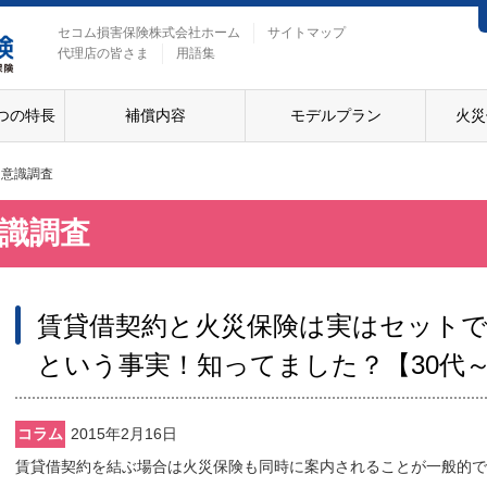
セコム損害保険株式会社ホーム
サイトマップ
代理店の皆さま
用語集
つの特長
補償内容
モデルプラン
火災
る意識調査
識調査
賃貸借契約と火災保険は実はセット
という事実！知ってました？【30代～
コラム
2015年2月16日
賃貸借契約を結ぶ場合は火災保険も同時に案内されることが一般的で